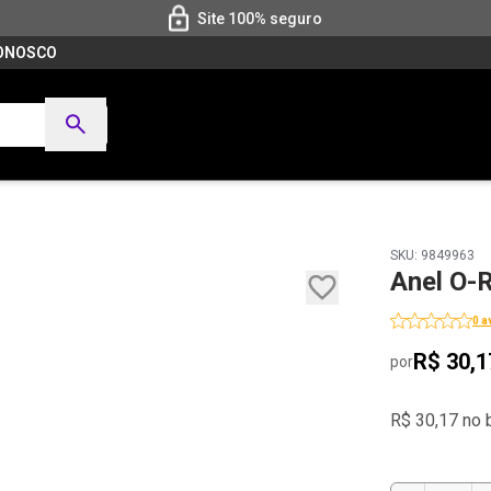
Site 100% seguro
CONOSCO
SKU: 9849963
Anel O-
0 a
R$ 30,1
por
R$ 30,17 no 