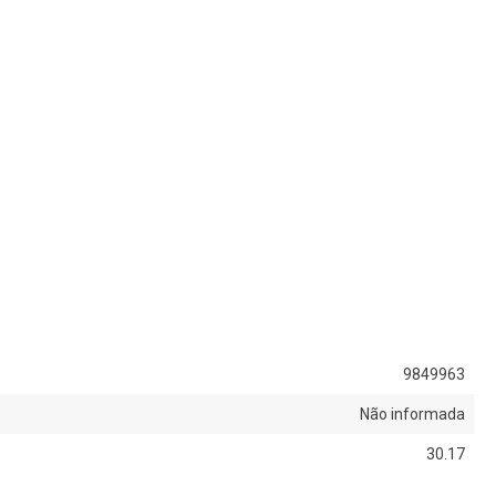
9849963
Não informada
30.17