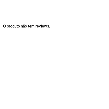
O produto não tem reviews.
s
0
0
0
0
0