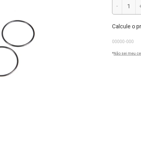
-
Calcule o p
*
Não sei meu ce