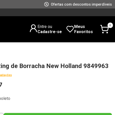
Ofertas com descontos imperdíveis
0
Entre ou
Meus
Cadastre-se
Favoritos
Ring de Borracha New Holland 9849963
valiações
7
boleto