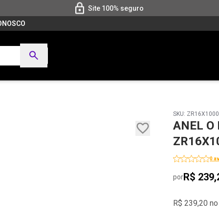
Site 100% seguro
CONOSCO
SKU: ZR16X100
ANEL O 
ZR16X1
0 a
R$ 239,
por
R$ 239,20 no