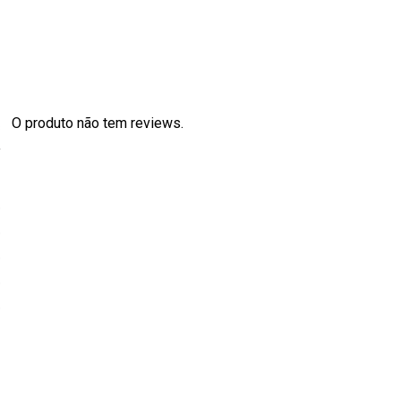
O produto não tem reviews.
s
0
0
0
0
0