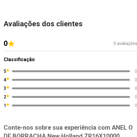
Avaliações dos clientes
0
0 avaliaçõe
Classificação
5
4
3
2
1
Conte-nos sobre sua experiência com ANEL O
DE BORRACHA New Holland ZR16X10000