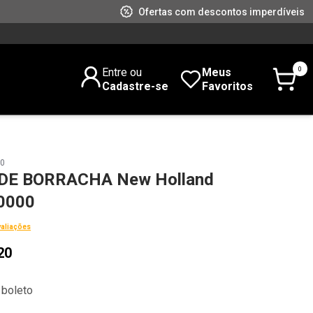
Ofertas com descontos imperdíveis
0
Entre ou
Meus
Cadastre-se
Favoritos
00
DE BORRACHA New Holland
0000
valiações
20
 boleto