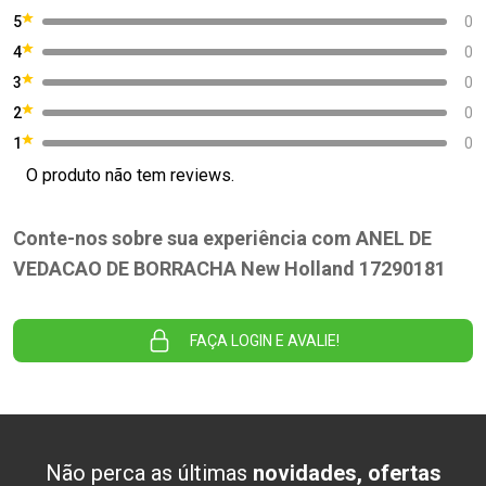
5
0
4
0
3
0
2
0
1
0
O produto não tem reviews.
Conte-nos sobre sua experiência com ANEL DE
VEDACAO DE BORRACHA New Holland 17290181
FAÇA LOGIN E AVALIE!
Não perca as últimas
novidades, ofertas