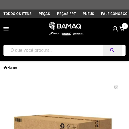
TODOS OS ITENS
PEÇAS
PEÇAS FPT
PNEUS
FALE CONOSCO
0
Home