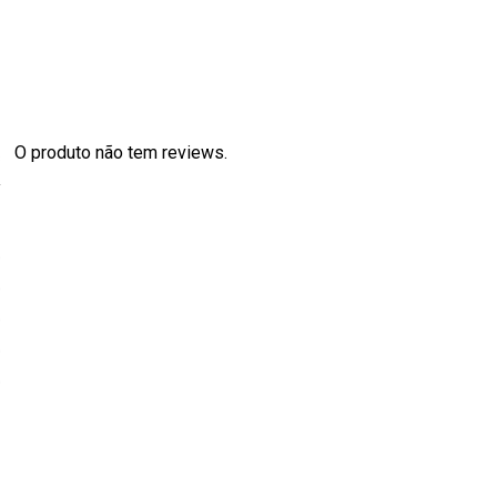
O produto não tem reviews.
s
0
0
0
0
0