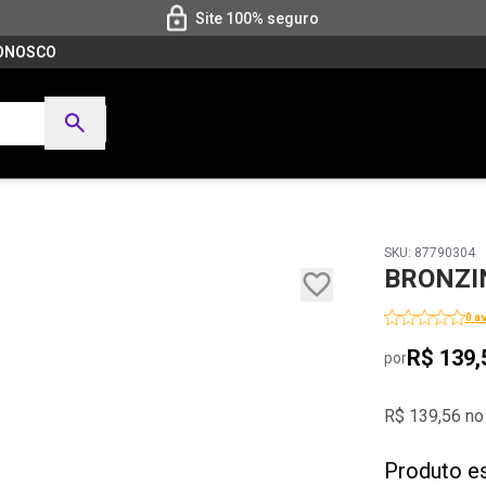
Site 100% seguro
CONOSCO
SKU: 87790304
BRONZI
0 a
R$ 139,
por
R$ 139,56 no
Produto e