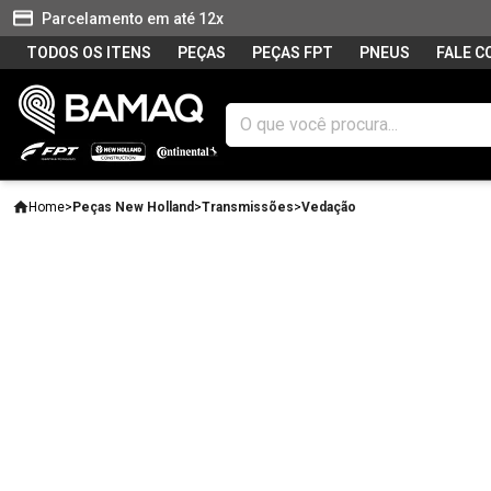
Parcelamento em até 12x
TODOS OS ITENS
PEÇAS
PEÇAS FPT
PNEUS
FALE 
Home
>
Peças New Holland
>
Transmissões
>
Vedação