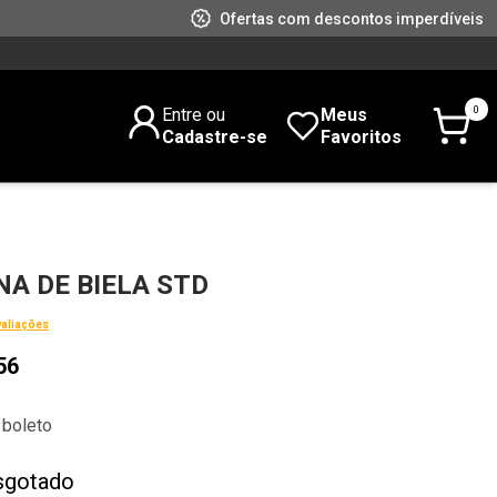
Ofertas com descontos imperdíveis
0
Entre ou
Meus
Cadastre-se
Favoritos
NA DE BIELA STD
valiações
56
 boleto
sgotado