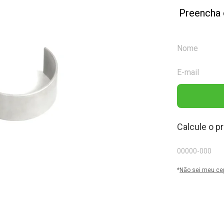
Preencha 
Calcule o p
*
Não sei meu ce