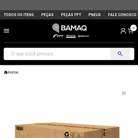
TODOS OS ITENS
PEÇAS
PEÇAS FPT
PNEUS
FALE CONOSCO
0
Home