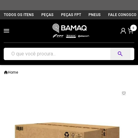
TODOS OS ITENS
PEÇAS
PEÇAS FPT
PNEUS
FALE CONOSCO
0
Home