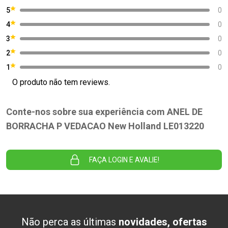
5
0
4
0
3
0
2
0
1
0
O produto não tem reviews.
Conte-nos sobre sua experiência com ANEL DE
BORRACHA P VEDACAO New Holland LE013220
FAÇA LOGIN E AVALIE!
Não perca as últimas
novidades, ofertas