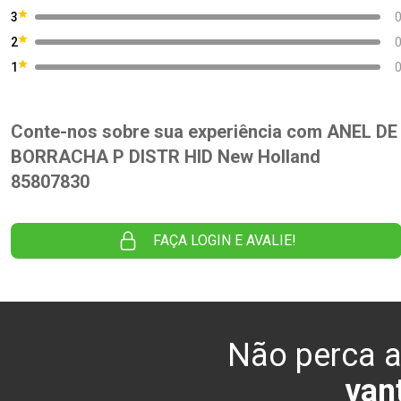
3
2
1
Conte-nos sobre sua experiência com ANEL DE
BORRACHA P DISTR HID New Holland
85807830
FAÇA LOGIN E AVALIE!
Não perca a
van