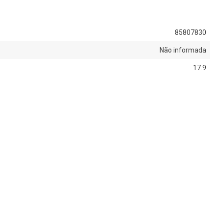
85807830
Não informada
17.9