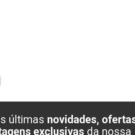
0
0
0
s últimas
novidades, ofertas
tagens exclusivas
da nossa l