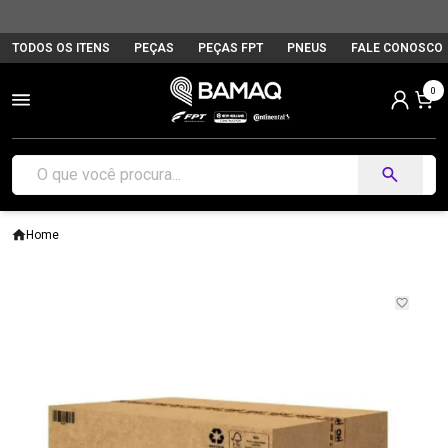
TODOS OS ITENS
PEÇAS
PEÇAS FPT
PNEUS
FALE CONOSCO
0
Home