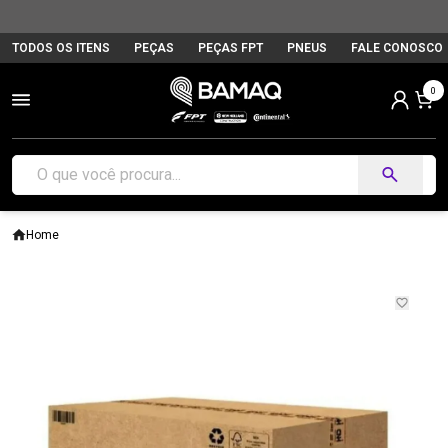
TODOS OS ITENS
PEÇAS
PEÇAS FPT
PNEUS
FALE CONOSCO
0
Home