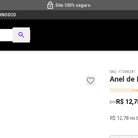
Site 100% seguro
CONOSCO
SKU: 17288281
Anel de
0 a
R$ 12,7
por
R$ 12,78 no 