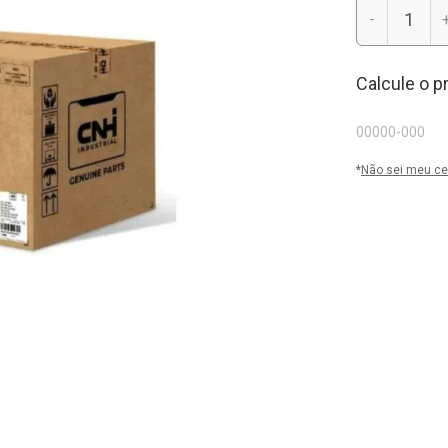
-
Calcule o p
*
Não sei meu ce