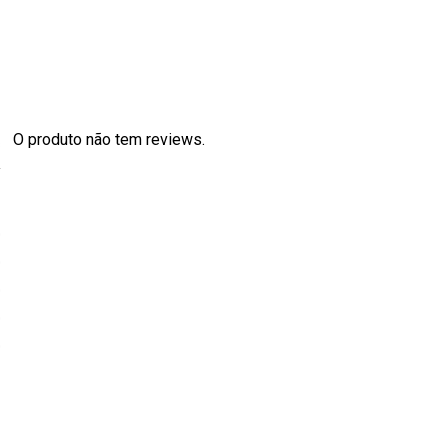
O produto não tem reviews.
s
0
0
0
0
0