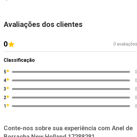
Avaliações dos clientes
0
0 avaliaçõe
Classificação
5
4
3
2
1
Conte-nos sobre sua experiência com Anel de
Borracha New Holland 17288281