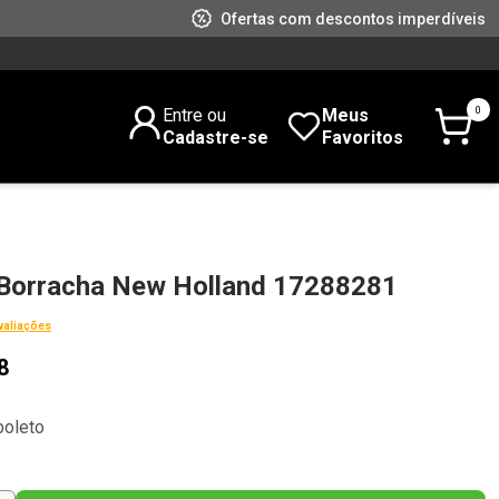
Ofertas com descontos imperdíveis
0
Entre ou
Meus
Cadastre-se
Favoritos
 Borracha New Holland 17288281
valiações
8
boleto