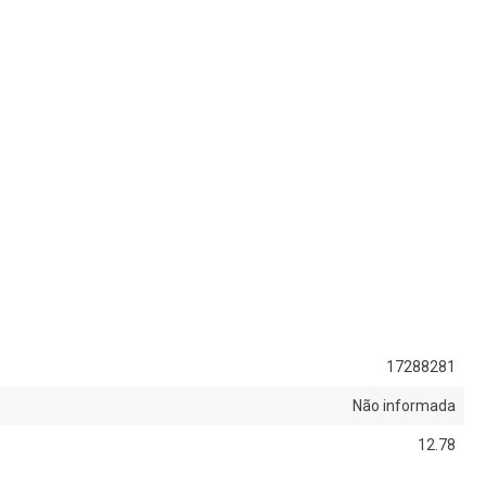
17288281
Não informada
12.78