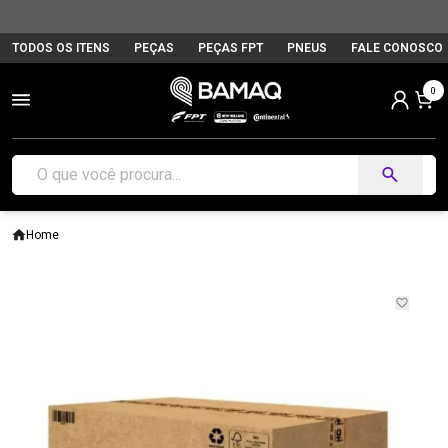
TODOS OS ITENS
PEÇAS
PEÇAS FPT
PNEUS
FALE CONOSCO
0
Home