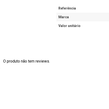
Referência
Marca
Valor unitário
O produto não tem reviews.
s
0
0
0
0