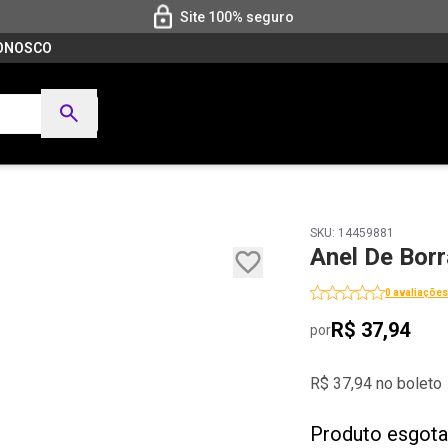
Site 100% seguro
CONOSCO
SKU: 14459881
Anel De Bor
0 avaliações
R$ 37,94
por
R$ 37,94 no boleto
Produto esgot