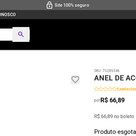
Site 100% seguro
CONOSCO
SKU: 75285346
ANEL DE AC
0 avaliações
R$ 66,89
por
R$ 66,89 no boleto
Produto esgot