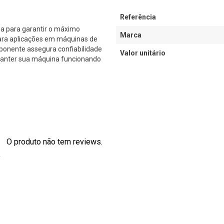
Referência
a para garantir o máximo
Marca
ara aplicações em máquinas de
ponente assegura confiabilidade
Valor unitário
 manter sua máquina funcionando
O produto não tem reviews.
s
0
0
0