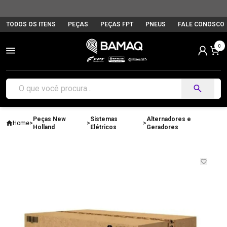
TODOS OS ITENS
PEÇAS
PEÇAS FPT
PNEUS
FALE CONOSCO
0
Peças New
Sistemas
Alternadores e
Home
>
>
>
Holland
Elétricos
Geradores