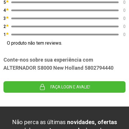
5
0
4
0
3
0
2
0
1
0
O produto não tem reviews.
Conte-nos sobre sua experiência com
ALTERNADOR S8000 New Holland 5802794440
FAÇA LOGIN E AVALIE!
Não perca as últimas
novidades, ofertas