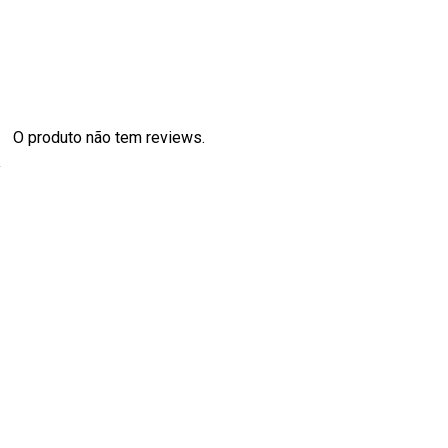
O produto não tem reviews.
s
0
0
0
0
0