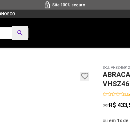
Site 100% seguro
CONOSCO
SKU: VHSZ4601
ABRACAD
VHSZ46
0 a
R$ 433,
por
ou
em 1x de 