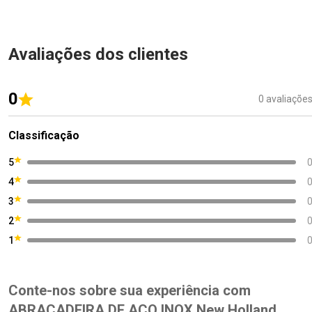
Avaliações dos clientes
0
0 avaliaçõe
Classificação
5
4
3
2
1
Conte-nos sobre sua experiência com
ABRACADEIRA DE ACO INOX New Holland