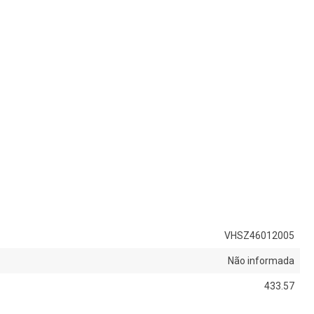
VHSZ46012005
Não informada
433.57