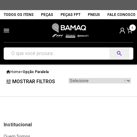
TODOS OS ITENS
PEÇAS
PEÇAS FPT
PNEUS
FALE CONOSCO
0
Home
>
Opção Paralela
MOSTRAR FILTROS
Institucional
Quem Somos