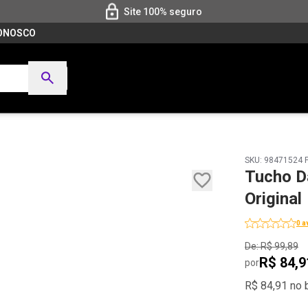
Site 100% seguro
CONOSCO
SKU: 98471524 
Tucho D
Original
0 a
De: R$ 99,89
R$ 84,9
por
R$ 84,91 no 