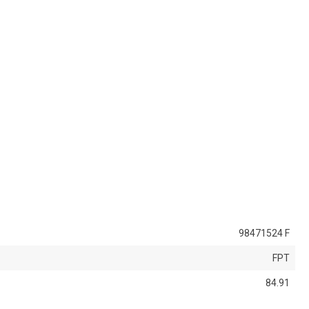
98471524 F
FPT
84.91