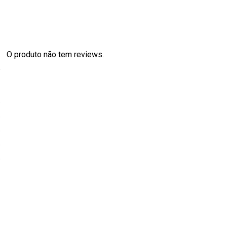
O produto não tem reviews.
s
0
0
0
0
0