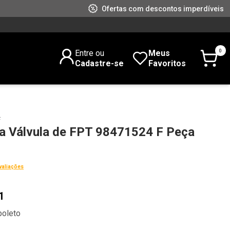
Ofertas com descontos imperdíveis
0
Entre ou
Meus
Cadastre-se
Favoritos
F
a Válvula de FPT 98471524 F Peça
valiações
1
boleto