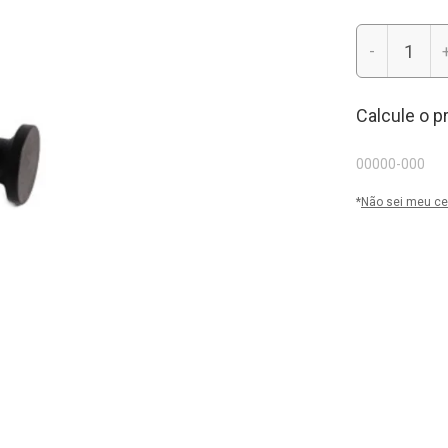
-
Calcule o p
*
Não sei meu ce