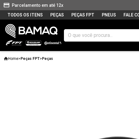
Parcelamento em até 12x
TODOS OS ITENS
PEÇAS
PEÇAS FPT
PNEUS
FALE 
Home
>
Peças FPT
>
Peças