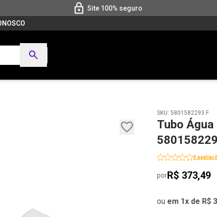
Site 100% seguro
CONOSCO
SKU: 5801582293 F
Tubo Água
5801582293
0 avaliaç
R$ 373,49
por
ou
em 1x de R$ 