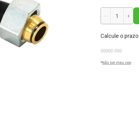
-
+
Calcule o prazo
*
Não sei meu cep