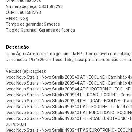
MPN : 5801582293
Número de peça : 5801582293
OEM : 5801582293
Peso : 165 g
Tempo de garantia : 6 meses
Tipo de Garantia : Garantia de fábrica
Descrição
Tubo Água Arrefecimento genuíno da FPT. Compatível com aplicaçõe
Dimensões: 19x4x26 cm. Peso: 165g. Ideal para manutenção com al
Veículos (aplicações):
Iveco Novo Stralis - Novo Stralis 200S40 AT - ECOLINE - Caminhão 
Iveco Novo Stralis - Novo Stralis 200S44 AT - ECOLINE - Caminhão 
Iveco Novo Stralis - Novo Stralis 200S44 AT EUROTRONIC - ECOLINE
Iveco Novo Stralis - Novo Stralis 200S44 HI - ROAD - ECOLINE - Cam
Iveco Novo Stralis - Novo Stralis 200S44T HI - ROAD - ECOLINE - Tra
Iveco Novo Stralis - Novo Stralis 490S40T AT - ECOLINE - Trator 4x2
Iveco Novo Stralis - Novo Stralis 490S40T AT EUROTRONIC - ECOLINE
Iveco Novo Stralis - Novo Stralis 490S40T HI - ROAD EUROTRONIC - E
2019/2021
Iveco Novo Stralis - Novo Stralis 490S44T AS EUROTRONIC - ECOLINE