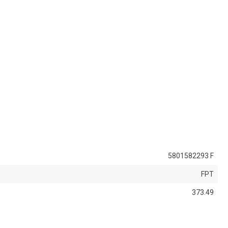
5801582293 F
FPT
373.49