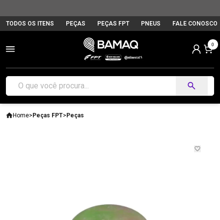
TODOS OS ITENS
PEÇAS
PEÇAS FPT
PNEUS
FALE CONOSCO
0
Home
>
Peças FPT
>
Peças