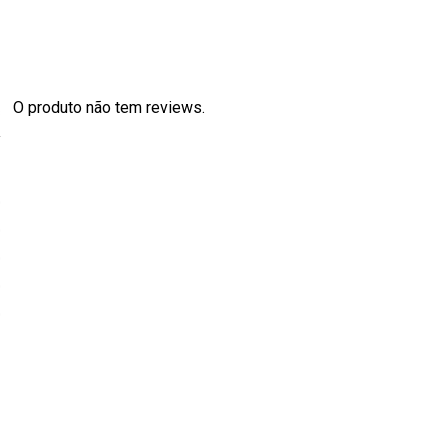
O produto não tem reviews.
s
0
0
0
0
0