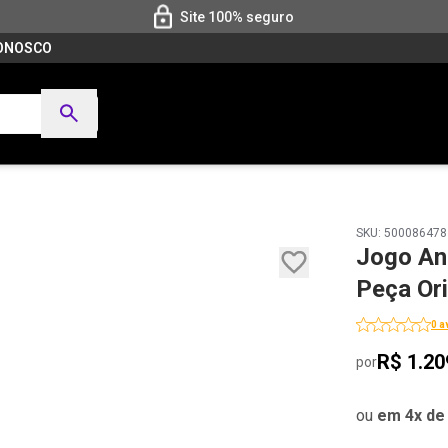
Site 100% seguro
CONOSCO
SKU: 500086478
Jogo An
Peça Ori
0 a
R$ 1.20
por
ou
em 4x de