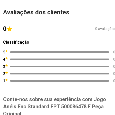
Avaliações dos clientes
0
0 avaliaçõe
Classificação
5
4
3
2
1
Conte-nos sobre sua experiência com Jogo
Anéis Enc Standard FPT 500086478 F Peça
Original