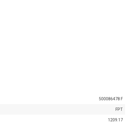
500086478 F
FPT
1209.17