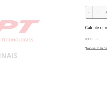
-
Calcule o p
*
Não sei meu ce