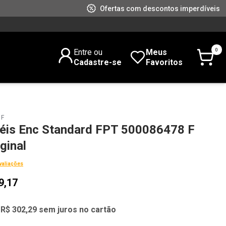
Ofertas com descontos imperdíveis
0
Entre ou
Meus
Cadastre-se
Favoritos
 F
éis Enc Standard FPT 500086478 F
ginal
valiações
9,17
 R$ 302,29 sem juros no cartão