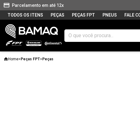
Parcelamento em até 12x
TODOS OS ITENS
PEÇAS
PEÇAS FPT
PNEUS
FALE 
Home
>
Peças FPT
>
Peças