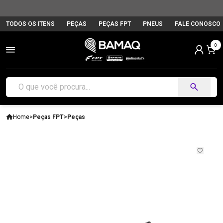
TODOS OS ITENS
PEÇAS
PEÇAS FPT
PNEUS
FALE CONOSCO
0
Home
>
Peças FPT
>
Peças