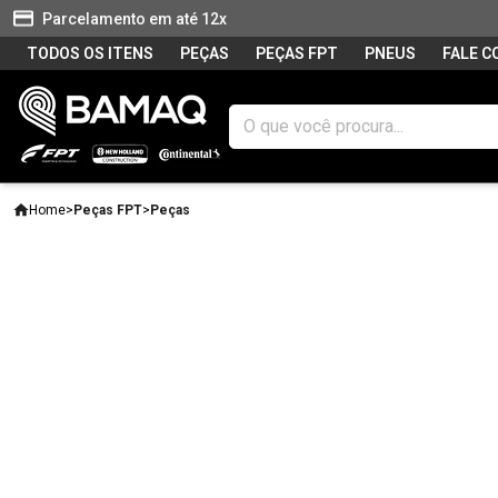
Parcelamento em até 12x
TODOS OS ITENS
PEÇAS
PEÇAS FPT
PNEUS
FALE 
Home
>
Peças FPT
>
Peças