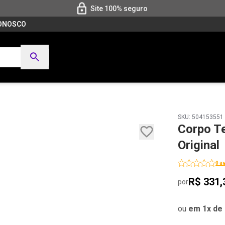
Site 100% seguro
CONOSCO
SKU: 504153551 
Corpo T
Original
0 a
R$ 331,
por
ou
em 1x de 