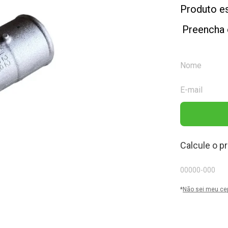
Produto e
Preencha 
Calcule o p
*
Não sei meu ce