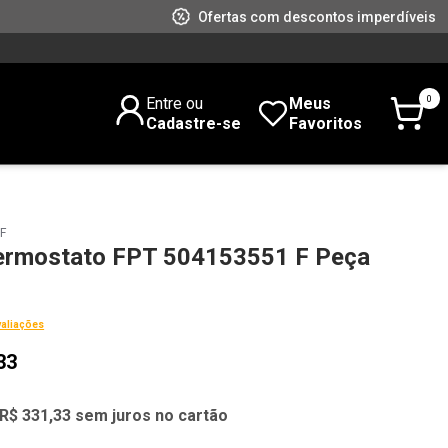
Ofertas com descontos imperdíveis
0
Entre ou
Meus
Cadastre-se
Favoritos
F
ermostato FPT 504153551 F Peça
valiações
33
R$ 331,33 sem juros no cartão