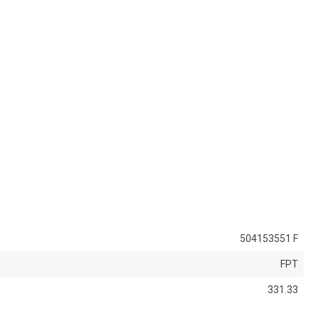
504153551 F
FPT
331.33