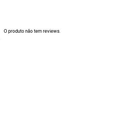
O produto não tem reviews.
s
0
0
0
0
0