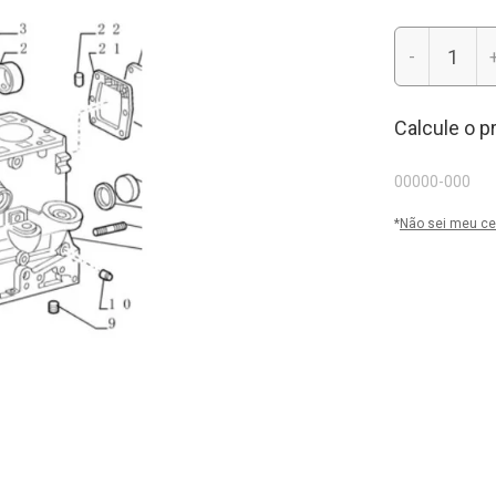
-
Calcule o p
*
Não sei meu ce