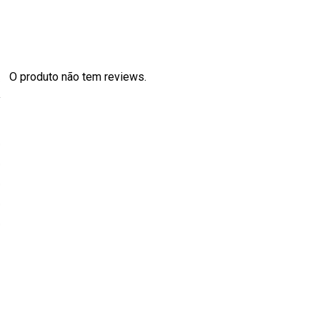
O produto não tem reviews.
s
0
0
0
0
0