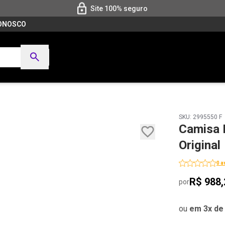
Site 100% seguro
CONOSCO
SKU: 2995550 F
Camisa 
Original
0 a
R$ 988,
por
ou
em 3x de