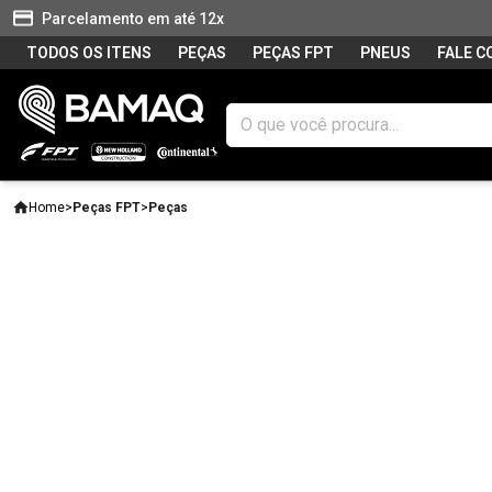
Parcelamento em até 12x
TODOS OS ITENS
PEÇAS
PEÇAS FPT
PNEUS
FALE 
Home
>
Peças FPT
>
Peças