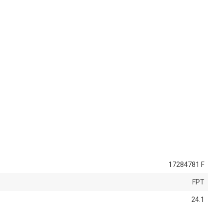
17284781 F
FPT
24.1