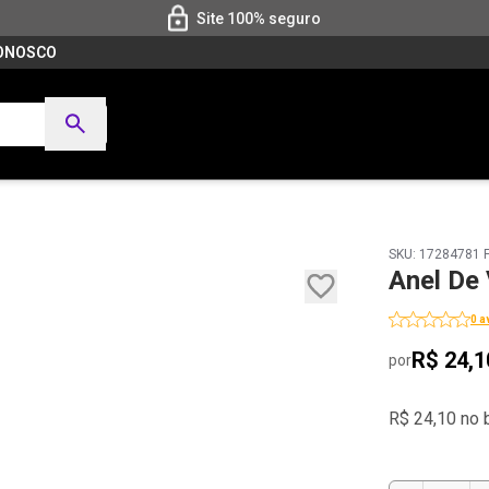
Site 100% seguro
CONOSCO
SKU: 17284781 
Anel De
0 a
R$ 24,1
por
R$ 24,10 no 