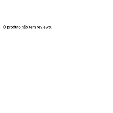
O produto não tem reviews.
s
0
0
0
0
0