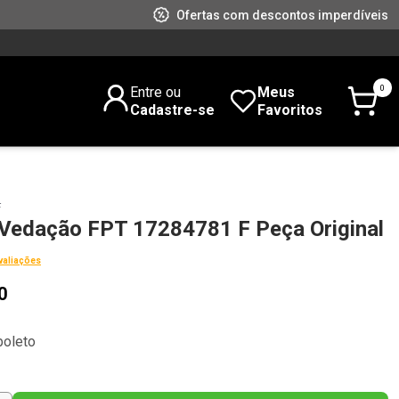
Ofertas com descontos imperdíveis
0
Entre ou
Meus
Cadastre-se
Favoritos
F
 Vedação FPT 17284781 F Peça Original
valiações
0
boleto