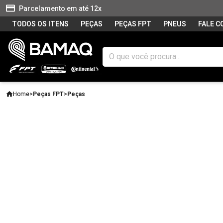
Parcelamento em até 12x
TODOS OS ITENS
PEÇAS
PEÇAS FPT
PNEUS
FALE 
Home
>
Peças FPT
>
Peças