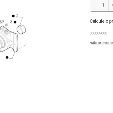
-
Calcule o p
*
Não sei meu ce