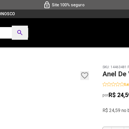
Site 100% seguro
CONOSCO
SKU: 14463481 
Anel De
0 a
R$ 24,5
por
R$ 24,59 no 