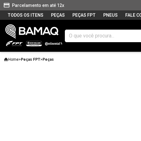
Parcelamento em até 12x
TODOS OS ITENS
PEÇAS
PEÇAS FPT
PNEUS
FALE 
Home
>
Peças FPT
>
Peças