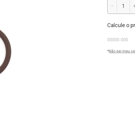
-
Calcule o p
*
Não sei meu ce