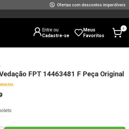
Ofertas com descontos imperdíveis
0
Entre ou
Meus
Cadastre-se
Favoritos
F
 Vedação FPT 14463481 F Peça Original
valiações
9
boleto