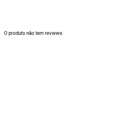
O produto não tem reviews.
s
0
0
0
0
0