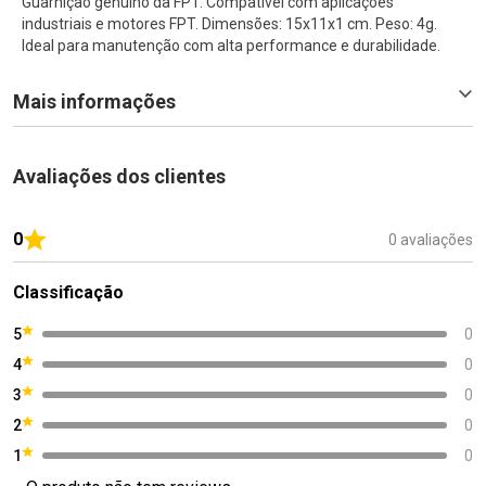
Guarnição genuíno da FPT. Compatível com aplicações
industriais e motores FPT. Dimensões: 15x11x1 cm. Peso: 4g.
Ideal para manutenção com alta performance e durabilidade.
Mais informações
Avaliações dos clientes
0
0 avaliações
Classificação
5
0
4
0
3
0
2
0
1
0